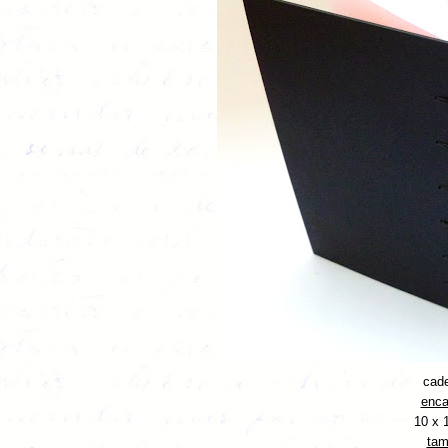
cade
enca
10 x 
tam