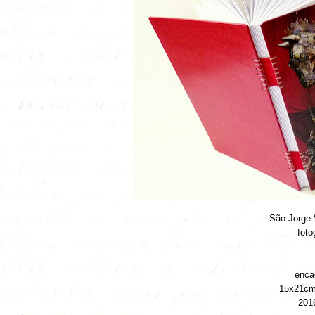
São Jorge 
foto
enca
15x21cm 
2016