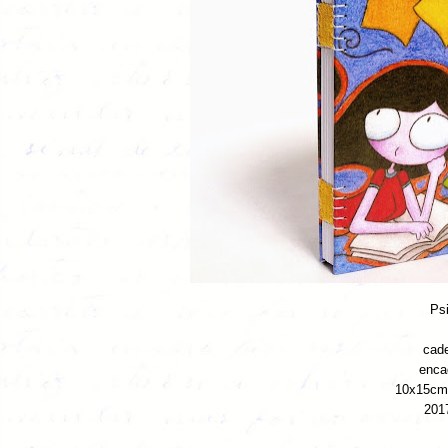
Psi
cade
enca
10x15cm 
2017