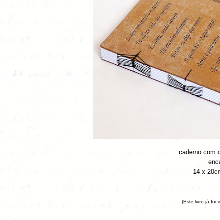
caderno com c
enc
14 x 20cm
(Este livro já foi